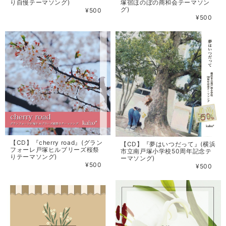
り自慢テーマソング)
塚宿ほのぼの商和会テーマソン
グ)
¥500
¥500
【CD】『cherry road』(グラン
【CD】『夢はいつだって』(横浜
フォーレ戸塚ヒルブリーズ桜祭
市立南戸塚小学校50周年記念テ
りテーマソング)
ーマソング)
¥500
¥500