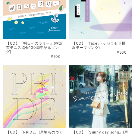
【CD】『明日へのラリー』(横浜
【CD】『face』(ケセラセラ横
市テニス協会100周年記念ソン
浜テーマソング)
グ)
¥500
¥500
【CD】『PRIDE』(戸塚ものづく
【CD】『Sunny day song』(戸