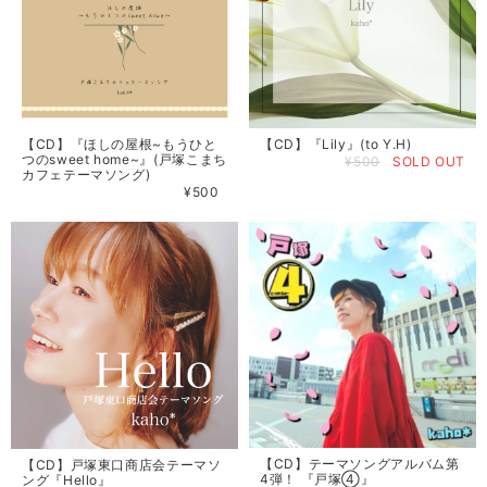
【CD】『ほしの屋根~もうひと
【CD】『Lily』(to Y.H)
つのsweet home~』(戸塚こまち
¥500
SOLD OUT
カフェテーマソング)
¥500
【CD】テーマソングアルバム第
【CD】戸塚東口商店会テーマソ
4弾！ 『戸塚④』
ング『Hello』