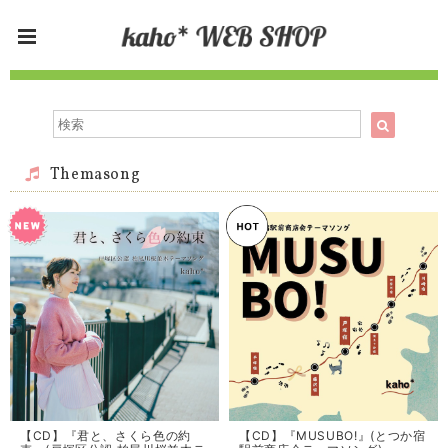
Themasong
【CD】『君と、さくら色の約
【CD】『MUSUBO!』(とつか宿