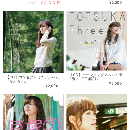
¥2,200
¥500
SOLD OUT
【CD】テーマソングアルバム第
【CD】コンセプトミニアルバム
3弾！ 『戸塚③』
『かえろう』
¥2,000
¥2,000