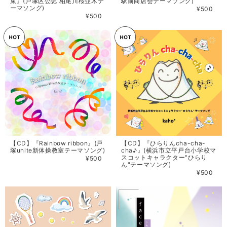
束』(戸塚区公認 柏尾川桜並木テ
駅前商店会テーマソング)
ーマソング)
¥500
¥500
【CD】『Rainbow ribbon』(戸
【CD】『ひらりんcha-cha-
塚unite新体操教室テーマソング)
cha♪』(横浜市立平戸台小学校マ
スコットキャラクター"ひらり
¥500
ん"テーマソング)
¥500