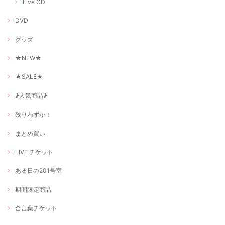
Live CD
DVD
グッズ
★NEW★
★SALE★
♪人気商品♪
残りわずか！
まとめ買い
LIVE チケット
ある日の201号室
期間限定商品
合言葉チケット