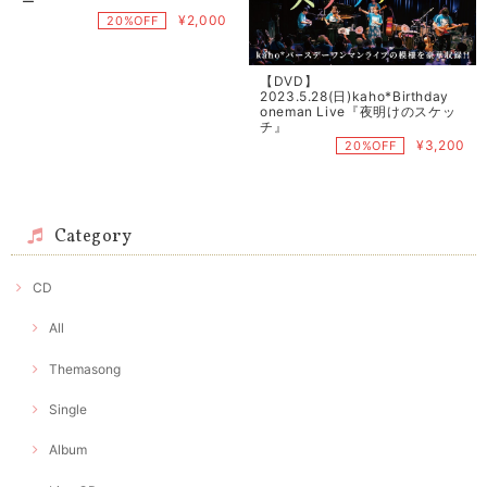
ー
¥2,000
20%OFF
【DVD】
2023.5.28(日)kaho*Birthday
oneman Live『夜明けのスケッ
チ』
¥3,200
20%OFF
Category
CD
All
Themasong
Single
Album