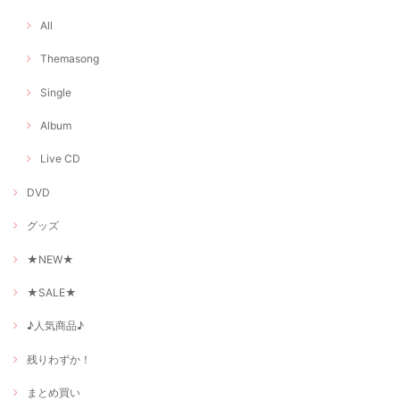
All
Themasong
Single
Album
Live CD
DVD
グッズ
★NEW★
★SALE★
♪人気商品♪
残りわずか！
まとめ買い