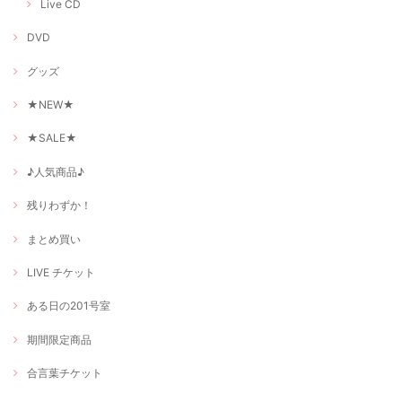
Live CD
DVD
グッズ
★NEW★
★SALE★
♪人気商品♪
残りわずか！
まとめ買い
LIVE チケット
ある日の201号室
期間限定商品
合言葉チケット