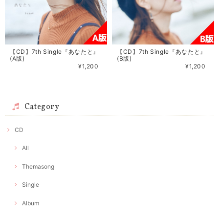
【CD】7th Single『あなたと』
【CD】7th Single『あなたと』
(A版)
(B版)
¥1,200
¥1,200
Category
CD
All
Themasong
Single
Album