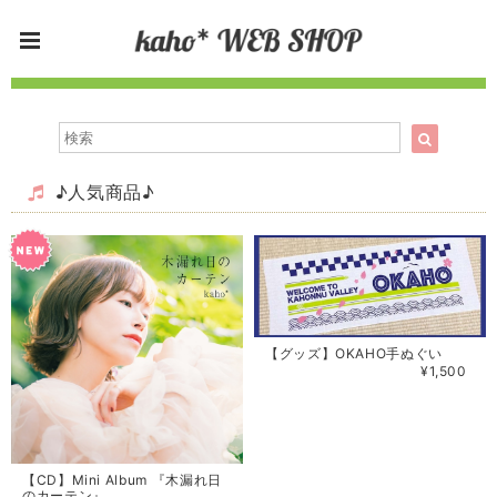
♪人気商品♪
【グッズ】OKAHO手ぬぐい
¥1,500
【CD】Mini Album 『木漏れ日
のカーテン』