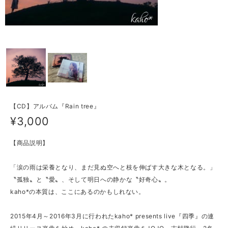
【CD】アルバム『Rain tree』
¥3,000
【商品説明】
「涙の雨は栄養となり、まだ見ぬ空へと枝を伸ばす大きな木となる。」
〝孤独〟と〝愛〟、そして明日への静かな〝好奇心〟。
kaho*の本質は、ここにある­のかもしれない。
2015年4月～2016年3月に行われたkaho* presents live『四季』の連