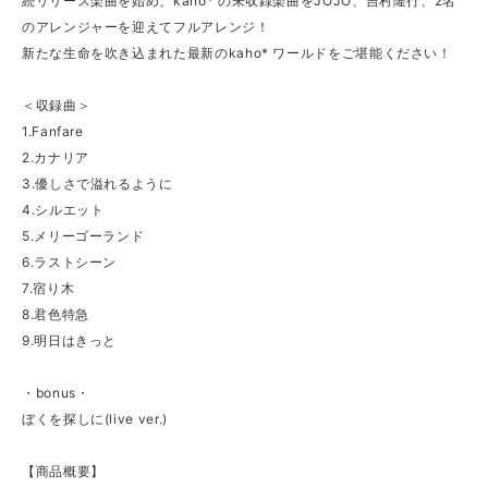
続リリース楽曲を始め、kaho* の未収録楽曲をJOJO、吉村隆行、2名
のアレンジャーを迎えてフルアレンジ！
新たな生命を吹き込まれた最新のkaho* ワールドをご堪能ください！
＜収録曲＞
1.Fanfare
2.カナリア
3.優しさで溢れるように
4.シルエット
5.メリーゴーランド
6.ラストシーン
7.宿り木
8.君色特急
9.明日はきっと
・bonus・
ぼくを探しに(live ver.)
【商品概要】