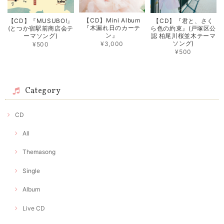
【CD】Mini Album
【CD】『MUSUBO!』
【CD】『君と、さく
『木漏れ日のカーテ
(とつか宿駅前商店会テ
ら色の約束』(戸塚区公
ン』
ーマソング)
認 柏尾川桜並木テーマ
ソング)
¥3,000
¥500
¥500
Category
CD
All
Themasong
Single
Album
Live CD