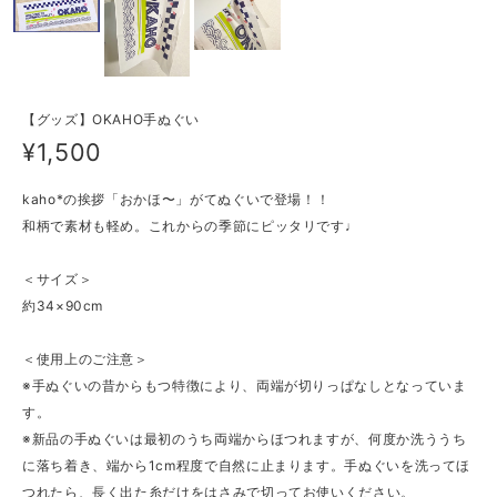
【グッズ】OKAHO手ぬぐい
¥1,500
kaho*の挨拶「おかほ〜」がてぬぐいで登場！！
和柄で素材も軽め。これからの季節にピッタリです♩
＜サイズ＞
約34×90cm
＜使用上のご注意＞
※手ぬぐいの昔からもつ特徴により、両端が切りっぱなしとなっていま
す。
※新品の手ぬぐいは最初のうち両端からほつれますが、何度か洗ううち
に落ち着き、端から1cm程度で自然に止まります。手ぬぐいを洗ってほ
つれたら、長く出た糸だけをはさみで切ってお使いください。