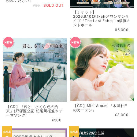
読みください」
¥50
SOLD OUT
【チケット】
2026.9.10(木)kaho*ワンマンラ
イブ『The Last Echo』in横浜ミ
ントホール
¥5,000
【CD】Mini Album 『木漏れ日
【CD】『君と、さくら色の約
のカーテン』
束』(戸塚区公認 柏尾川桜並木テ
¥3,000
ーマソング)
¥500