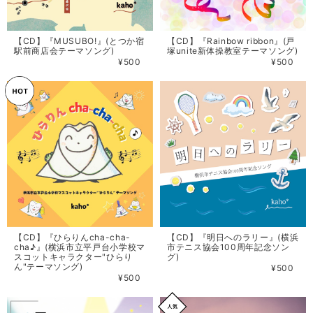
【CD】『MUSUBO!』(とつか宿
【CD】『Rainbow ribbon』(戸
駅前商店会テーマソング)
塚unite新体操教室テーマソング)
¥500
¥500
【CD】『ひらりんcha-cha-
【CD】『明日へのラリー』(横浜
cha♪』(横浜市立平戸台小学校マ
市テニス協会100周年記念ソン
スコットキャラクター"ひらり
グ)
ん"テーマソング)
¥500
¥500