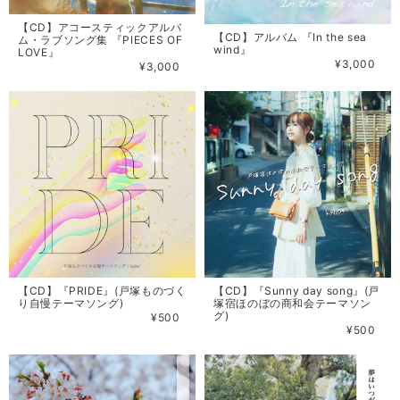
【CD】アコースティックアルバ
【CD】アルバム 『In the sea
ム・ラブソング集 『PIECES OF
wind』
LOVE』
¥3,000
¥3,000
【CD】『PRIDE』(戸塚ものづく
【CD】『Sunny day song』(戸
り自慢テーマソング)
塚宿ほのぼの商和会テーマソン
グ)
¥500
¥500