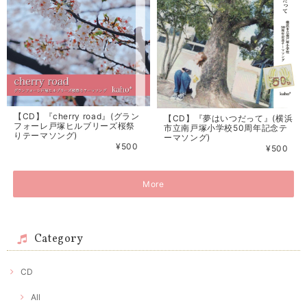
【CD】『cherry road』(グラン
【CD】『夢はいつだって』(横浜
フォーレ戸塚ヒルブリーズ桜祭
市立南戸塚小学校50周年記念テ
りテーマソング)
ーマソング)
¥500
¥500
More
Category
CD
All